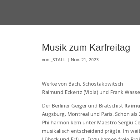
Musik zum Karfreitag
von
_STALL
|
Nov. 21, 2023
Werke von Bach, Schostakowitsch
Raimund Eckertz (Viola) und Frank Wasser
Der Berliner Geiger und Bratschist
Raimu
Augsburg, Montreal und Paris. Schon als
Philharmonikern unter Maestro Sergiu Cel
musikalisch entscheidend prägte. Im weit
Lübeck und Erfurt. Dazu kamen freie Pr