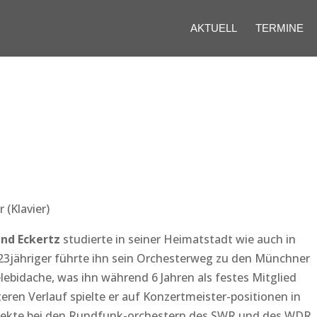
AKTUELL
TERMINE
 (Klavier)
nd Eckertz
studierte in seiner Heimatstadt wie auch in
 23jähriger führte ihn sein Orchesterweg zu den Münchner
ebidache, was ihn während 6 Jahren als festes Mitglied
eren Verlauf spielte er auf Konzertmeister-positionen in
ojekte bei den Rundfunk-orchestern des SWR und des WDR. 