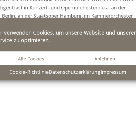
ufiger Gast in Konzert- und Opernorchestern u.a. an der
 Berlin, an der Staatsoper Hamburg, im Kammerorchester
t er auch bei der Sächsischen Staatskapelle Dresden an der
r verwenden Cookies, um unsere Website und unsere
rvice zu optimieren.
Wasser
studierte Klavier bei Prof. Georg Sava an der
UdK). In entscheidendem Maße prägte während dieser Zeit d
Alle Cookies
Ablehnen
eren musikalischen Präferenzen Frank Wassers, bei dem er 
ist und Kammermusiker führten ihn seine Konzerte bisher in
Cookie-Richtlinie
Datenschutzerklärung
Impressum
toire weite Teile der Solowerke von Barock bis zur Moderne