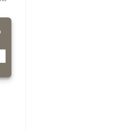
n
ie
das
.