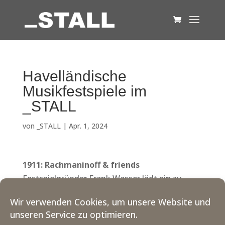
Havelländische
Musikfestspiele im
_STALL
von
_STALL
|
Apr. 1, 2024
1911: Rachmaninoff & friends
Festspielgründer Frank Wasser lädt ein zu
einem fulminanten Solo-Konzert. Der
Wir verwenden Cookies, um unsere Website und
russische Ausnahmepianist, Komponist und
unseren Service zu optimieren.
Dirigent Sergej Rachmaninoff hätte im Jahr