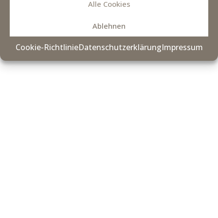
Alle Cookies
© Copyright _stall |
Impressum
|
Datenschutzerklärung
|
Cookie-Settings
|
Kontakt
Ablehnen
Cookie-Richtlinie
Datenschutzerklärung
Impressum