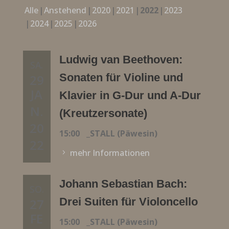
Alle
Anstehend
2020
2021
2022
2023
2024
2025
2026
Ludwig van Beethoven:
SA.
Sonaten für Violine und
29
JA
Klavier in G-Dur und A-Dur
N.
(Kreutzersonate)
20
15:00
_STALL (Päwesin)
22
mehr Informationen
Johann Sebastian Bach:
SO.
Drei Suiten für Violoncello
27
FE
15:00
_STALL (Päwesin)