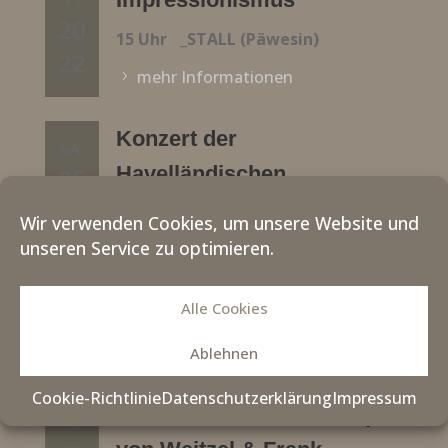
20
15 Uhr
_STALL (Päwesin)
22
mehr Informationen
Konzert der
SA.
Havelländischen
05
N
Musikfestspiele - LIVING
Wir verwenden Cookies, um unsere Website und
OV
MUSIC 2022
unseren Service zu optimieren.
.
16:00
_STALL (Päwesin)
20
Alle Cookies
mehr Informationen
22
Ablehnen
Cookie-Richtlinie
Datenschutzerklärung
Impressum
Liederabend mit Christoph
SA.