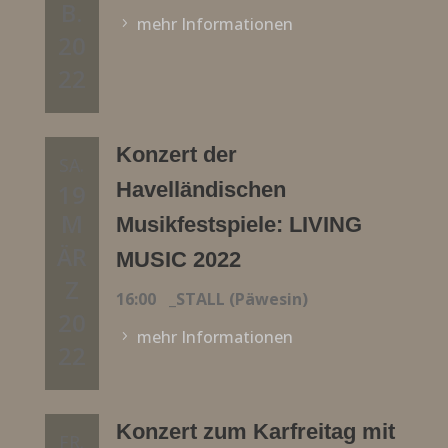
B.
mehr Informationen
20
22
Konzert der
SA.
Havelländischen
19
M
Musikfestspiele: LIVING
ÄR
MUSIC 2022
Z
16:00
_STALL (Päwesin)
20
mehr Informationen
22
Konzert zum Karfreitag mit
FR.