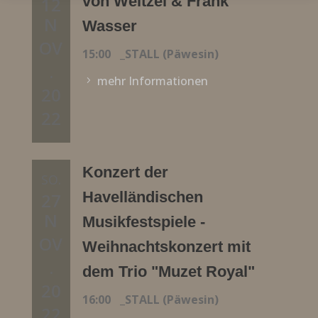
von Weitzel & Frank
12
N
Wasser
OV
15:00
_STALL (Päwesin)
.
mehr Informationen
20
22
Konzert der
SO.
Havelländischen
27
N
Musikfestspiele -
OV
Weihnachtskonzert mit
.
dem Trio "Muzet Royal"
20
16:00
_STALL (Päwesin)
22