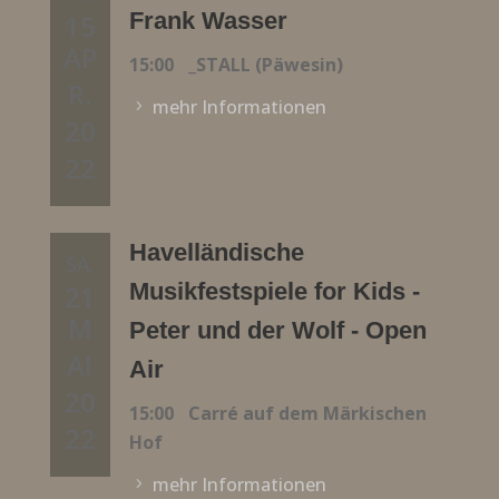
Frank Wasser
15
AP
15:00
_STALL (Päwesin)
R.
mehr Informationen
20
22
Havelländische
SA.
Musikfestspiele for Kids -
21
M
Peter und der Wolf - Open
AI
Air
20
15:00
Carré auf dem Märkischen
22
Hof
mehr Informationen