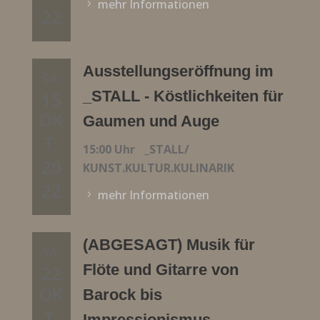
mehr Informationen
22
Ausstellungseröffnung im
SA.
_STALL - Köstlichkeiten für
15
OK
Gaumen und Auge
T.
15:00 Uhr
_STALL/
20
KUNST.KULTUR.KULINARIK
22
mehr Informationen
(ABGESAGT) Musik für
SA.
Flöte und Gitarre von
22
OK
Barock bis
T.
Impressionismus