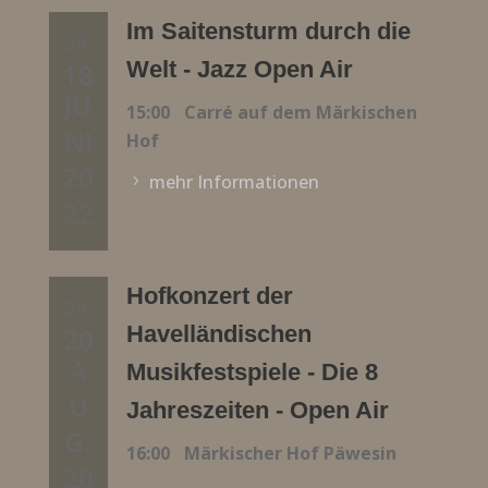
Im Saitensturm durch die
SA.
Welt - Jazz Open Air
18
JU
15:00
Carré auf dem Märkischen
NI
Hof
20
mehr Informationen
22
Hofkonzert der
SA.
Havelländischen
20
A
Musikfestspiele - Die 8
U
Jahreszeiten - Open Air
G.
16:00
Märkischer Hof Päwesin
20