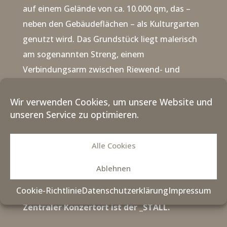
auf einem Gelände von ca. 10.000 qm, das –
neben den Gebäudeflächen – als Kulturgarten
genutzt wird. Das Grundstück liegt malerisch
am sogenannten Streng, einem
Verbindungsarm zwischen Riewend- und
Beetzsee.
Der Garten wurde im Jahr 2003 als
Kunst- und Konzertgarten für Open-Air-
Wir verwenden Cookies, um unsere Website und
unseren Service zu optimieren.
Veranstaltungen entwickelt.
Hierzu entstanden auf dem Gartengelände
Alle Cookies
mehrere sogenannte Gartenräume, die für
Ablehnen
unterschiedlichste Konzert- und
Kunstaufführungen genutzt werden.
Cookie-Richtlinie
Datenschutzerklärung
Impressum
Zentraler Konzertort ist der _STALL.