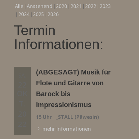
Alle
Anstehend
2020
2021
2022
2023
2024
2025
2026
Termin
Informationen:
(ABGESAGT) Musik für
SA.
Flöte und Gitarre von
22
OK
Barock bis
T.
Impressionismus
20
15 Uhr
_STALL (Päwesin)
22
mehr Informationen