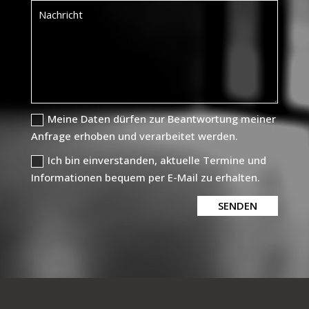
Meine Daten dürfen zur Beantwortung meiner
Anfrage erhoben und verarbeitet werden.
Ich bin einverstanden, aktuelle Termine und
Informationen bequem per E-Mail zu erhalten.
SENDEN