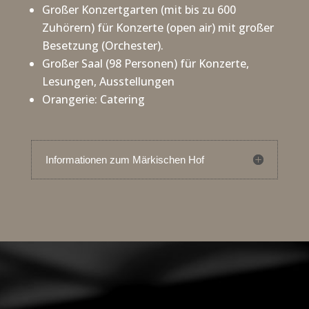
Großer Konzertgarten (mit bis zu 600
Zuhörern) für Konzerte (open air) mit großer
Besetzung (Orchester).
Großer Saal (98 Personen) für Konzerte,
Lesungen, Ausstellungen
Orangerie: Catering
Informationen zum Märkischen Hof