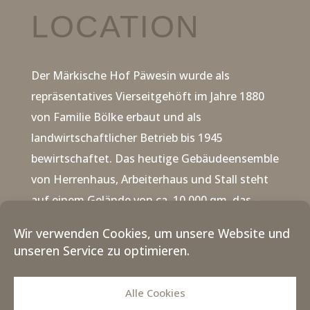
LOCATION
Der Märkische Hof Päwesin wurde als
repräsentatives Vierseitgehöft im Jahre 1880
von Familie Bölke erbaut und als
landwirtschaftlicher Betrieb bis 1945
bewirtschaftet.
Das heutige Gebäudeensemble
von Herrenhaus, Arbeiterhaus und Stall steht
auf einem Gelände von ca. 10.000 qm, das –
neben den Gebäudeflächen – als Kulturgarten
Wir verwenden Cookies, um unsere Website und
genutzt wird. Das Grundstück liegt malerisch
unseren Service zu optimieren.
am sogenannten Streng, einem
Verbindungsarm zwischen Riewend- und
Alle Cookies
Beetzsee.
Der Garten wurde im Jahr 2003 als