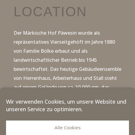
LOCATION
Der Märkische Hof Päwesin wurde als
repräsentatives Vierseitgehöft im Jahre 1880
von Familie Bölke erbaut und als
landwirtschaftlicher Betrieb bis 1945
bewirtschaftet.
Das heutige Gebäudeensemble
von Herrenhaus, Arbeiterhaus und Stall steht
auf einem Gelände von ca. 10.000 qm, das –
neben den Gebäudeflächen – als Kulturgarten
Wir verwenden Cookies, um unsere Website und
genutzt wird. Das Grundstück liegt malerisch
unseren Service zu optimieren.
am sogenannten Streng, einem
Verbindungsarm zwischen Riewend- und
Alle Cookies
Beetzsee.
Der Garten wurde im Jahr 2003 als