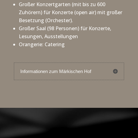
Großer Konzertgarten (mit bis zu 600
Zuhörern) für Konzerte (open air) mit großer
Besetzung (Orchester).
Großer Saal (98 Personen) für Konzerte,
Lesungen, Ausstellungen
Orangerie: Catering
Informationen zum Märkischen Hof