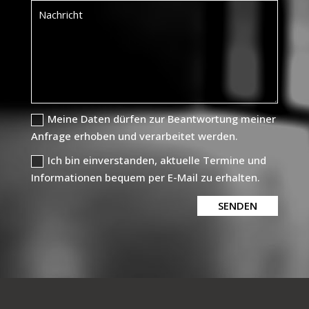
Meine Daten dürfen zur Beantwortung meiner
Anfrage erhoben und verarbeitet werden.
Ich bin einverstanden, aktuelle Termine und
Informationen bequem per E-Mail zu erhalten.
SENDEN