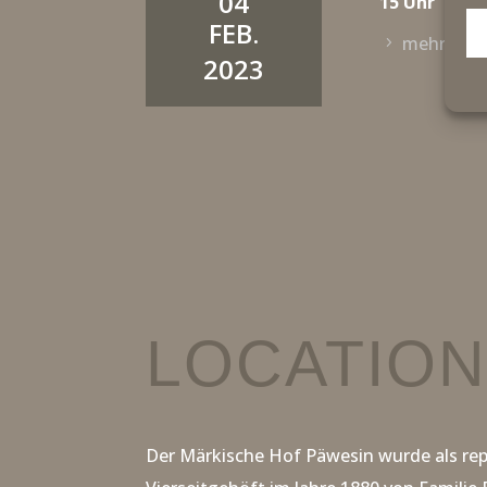
04
15 Uhr
_ST
FEB.
mehr Inf
2023
LOCATIO
Der Märkische Hof Päwesin wurde als rep