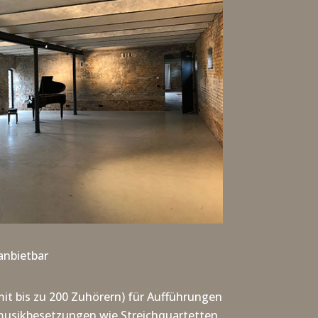
anbietbar
t bis zu 200 Zuhörern) für Aufführungen
musikbesetzungen wie Streichquartetten,