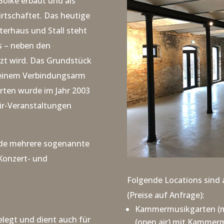
Bölke erbaut und als
irtschaftet.
Das heutige
erhaus und Stall steht
s – neben den
zt wird. Das Grundstück
 einem Verbindungsarm
rten wurde im Jahr 2003
ir-Veranstaltungen
nde mehrere sogenannte
 Konzert- und
Folgende Locations sind 
(Preise auf Anfrage):
Kammermusikgarten (mi
elegt und dient auch für
(open air) mit Kammer