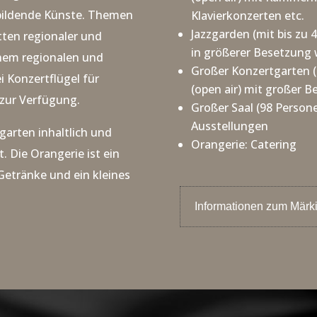
bildende Künste. Themen
Klavierkonzerten etc.
Jazzgarden (mit bis zu 
ten regionaler und
in größerer Besetzung 
inem regionalen und
Großer Konzertgarten (
i Konzertflügel für
(open air) mit großer B
zur Verfügung.
Großer Saal (98 Person
Ausstellungen
rgarten inhaltlich und
Orangerie: Catering
 Die Orangerie ist ein
Getränke und ein kleines
Informationen zum Märk