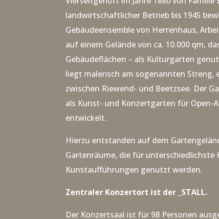
Vierseitgehöft im Jahre 1880 von Familie 
landwirtschaftlicher Betrieb bis 1945 bew
Gebäudeensemble von Herrenhaus, Arbeit
auf einem Gelände von ca. 10.000 qm, da
Gebäudeflächen – als Kulturgarten genut
liegt malerisch am sogenannten Streng,
zwischen Riewend- und Beetzsee.
Der Ga
als Kunst- und Konzertgarten für Open-A
entwickelt.
Hierzu entstanden auf dem Gartengelä
Gartenräume, die für unterschiedlichste
Kunstaufführungen genutzt werden.
Zentraler Konzertort ist der _STALL.
Der Konzertsaal ist für 98 Personen ausg