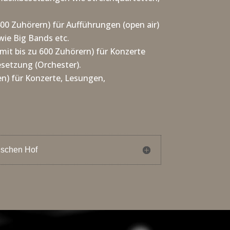
400 Zuhörern) für Aufführungen (open air)
wie Big Bands etc.
mit bis zu 600 Zuhörern) für Konzerte
esetzung (Orchester).
en) für Konzerte, Lesungen,
ischen Hof