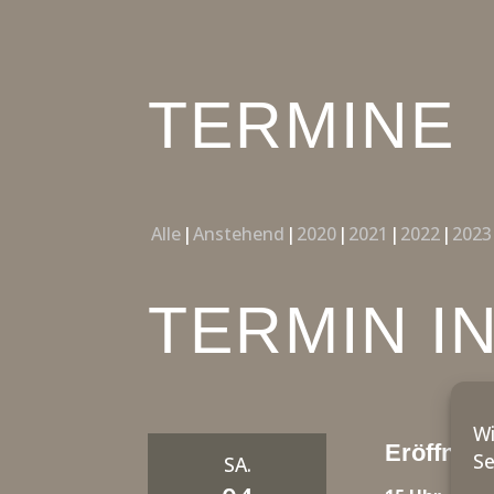
TERMINE
Alle
Anstehend
2020
2021
2022
2023
TERMIN I
Wi
Eröffnung
Se
SA.