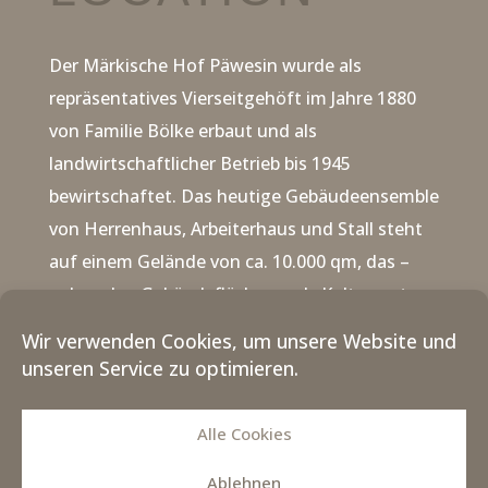
Der Märkische Hof Päwesin wurde als
repräsentatives Vierseitgehöft im Jahre 1880
von Familie Bölke erbaut und als
landwirtschaftlicher Betrieb bis 1945
bewirtschaftet.
Das heutige Gebäudeensemble
von Herrenhaus, Arbeiterhaus und Stall steht
auf einem Gelände von ca. 10.000 qm, das –
neben den Gebäudeflächen – als Kulturgarten
genutzt wird. Das Grundstück liegt malerisch
Wir verwenden Cookies, um unsere Website und
am sogenannten Streng, einem
unseren Service zu optimieren.
Verbindungsarm zwischen Riewend- und
Beetzsee.
Der Garten wurde im Jahr 2003 als
Alle Cookies
Kunst- und Konzertgarten für Open-Air-
Ablehnen