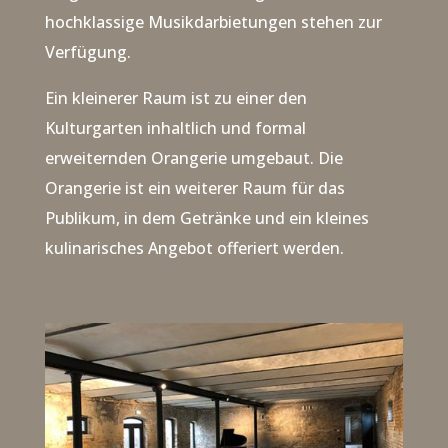
hochklassige Musikdarbietungen stehen zur
Verfügung.
Ein kleinerer Raum ist zu einer den
Kulturgarten inhaltlich und formal
erweiternden Orangerie umgebaut. Die
Orangerie ist ein weiterer Raum für das
Publikum, in dem Getränke und ein kleines
kulinarisches Angebot offeriert werden.